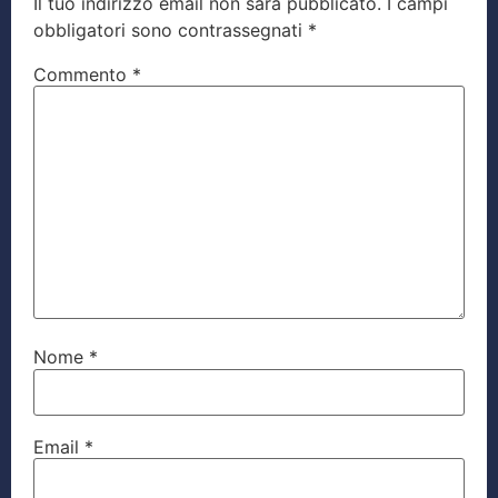
Il tuo indirizzo email non sarà pubblicato.
I campi
obbligatori sono contrassegnati
*
Commento
*
Nome
*
Email
*