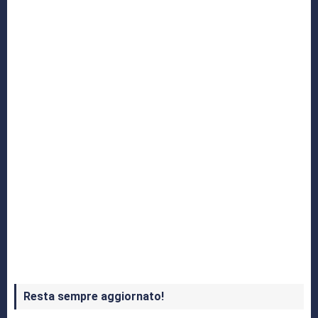
Yakuza: L’Epopea del Drago di Dojima
Crash Bandicoot 4 in uscita a ottobre
Resta sempre aggiornato!