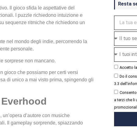
Resta s
o. Il gioco sfida le aspettative del
onali. I puzzle richiedono intuizione e
 su sequenze ritmiche che richiedono un
e nel mondo degli indie, percorrendo la
ente personale.
e le sorprese non mancano.
Accetto l
gioco che possiamo per certi versi
Do il con
a di unico a mai visto prima, spingendo gli
3.3 dell'infor
Consento 
a Everhood
a terzi che l
promozional
e, un’opera d’autore con musiche
inali. Il gameplay sorprende, spiazzando