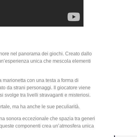
Yakuza
Dojima
nore nel panorama dei giochi. Creato dallo
e un’esperienza unica che mescola elementi
a marionetta con una testa a forma di
ato da strani personaggi. Il giocatore viene
 svolge tra livelli stravaganti e misteriosi.
Crash 
ertale, ma ha anche le sue peculiarità.
ottobr
lonna sonora eccezionale che spazia tra generi
i queste componenti crea un’atmosfera unica