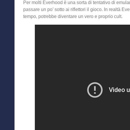
Per molti Everhood è una sorta di tentativo di emular
passare un po’ sotto ai riflettori il gioco. In realtà E
tempo, potrebbe diventare un vero e proprio cult.