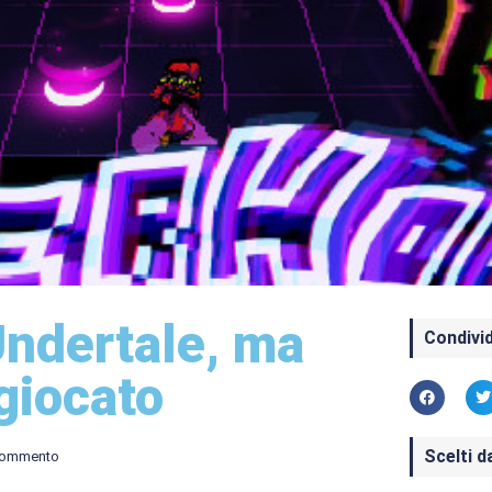
Undertale, ma
Condivid
giocato
Scelti d
commento