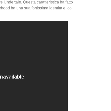
e Undertale. Questa caratteristica ha fatto
verhood ha una sua fortissima identità e, col
I Migl
Guida 
Definit