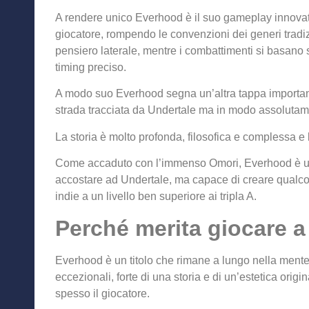
A rendere unico Everhood è il suo gameplay innovativ
giocatore, rompendo le convenzioni dei generi tradizi
pensiero laterale, mentre i combattimenti si basano
timing preciso.
A modo suo Everhood segna un’altra tappa important
strada tracciata da Undertale ma in modo assolutam
La storia è molto profonda, filosofica e complessa 
Come accaduto con l’immenso Omori, Everhood è un 
accostare ad Undertale, ma capace di creare qualcos
indie a un livello ben superiore ai tripla A.
Perché merita giocare 
Everhood è un titolo che rimane a lungo nella ment
eccezionali, forte di una storia e di un’estetica orig
spesso il giocatore.