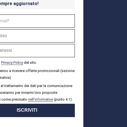
empre aggiornato!
a
Privacy Policy
del sito.
senso a ricevere offerte promozionali (sezione
mativa).
al trattamento dei dati per la comunicazione
i useranno per inviarmi loro proposte
i come precisato
nell'informativa
(punto 4.1).
ISCRIVITI