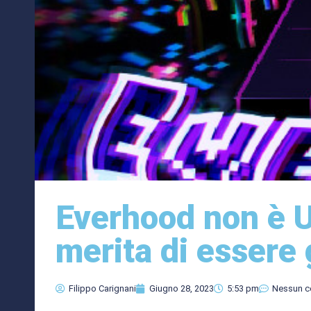
Everhood non è 
merita di essere 
Filippo Carignani
Giugno 28, 2023
5:53 pm
Nessun 