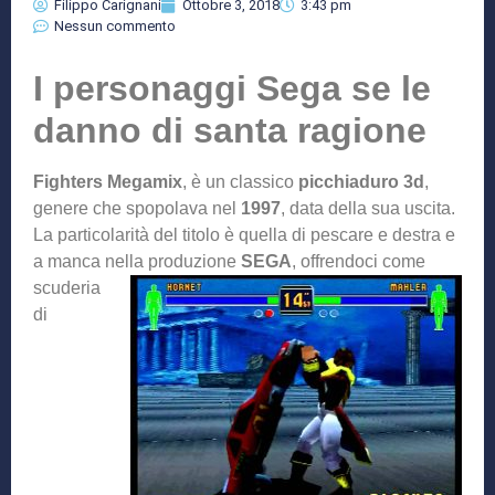
Filippo Carignani
Ottobre 3, 2018
3:43 pm
Nessun commento
I personaggi Sega se le
danno di santa ragione
Fighters Megamix
, è un classico
picchiaduro 3d
,
genere che spopolava nel
1997
, data della sua uscita.
La particolarità del titolo è quella di pescare e destra e
a manca nella produzione
SEGA
, offrendo
ci come
scuderia
di