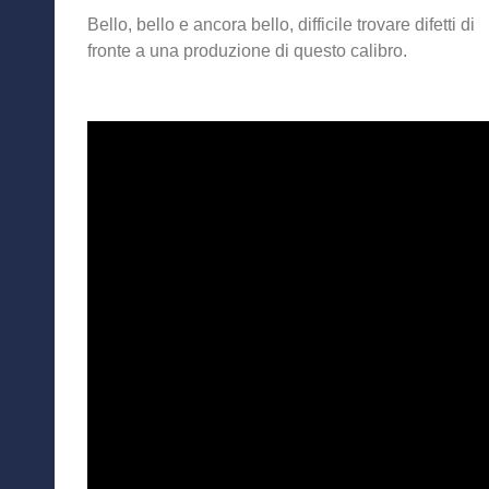
Bello, bello e ancora bello, difficile trovare difetti di
fronte a una produzione di questo calibro.