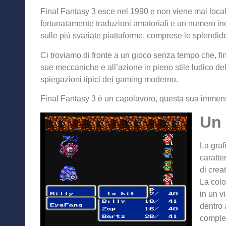
Final Fantasy 3 esce nel 1990 e non viene mai locali
fortunatamente traduzioni amatoriali e un numero inc
sulle più svariate piattaforme, comprese le splendid
Ci troviamo di fronte a un gioco senza tempo che, fin 
sue meccaniche e all’azione in pieno stile ludico de
spiegazioni tipici dei gaming moderno.
Final Fantasy 3 è un capolavoro, questa sua immensit
Un 
La graf
caratte
di crea
La colo
in un v
dentro 
comples