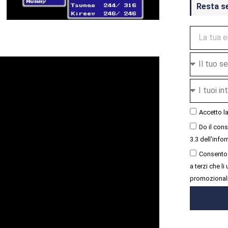
Resta s
Accetto l
Do il con
3.3 dell'infor
Consento 
a terzi che l
promozional