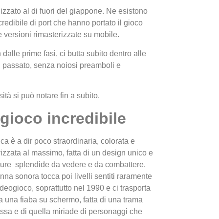
zzato al di fuori del giappone. Ne esistono
redibile di port che hanno portato il gioco
e versioni rimasterizzate su mobile.
dalle prime fasi, ci butta subito dentro alle
l passato, senza noiosi preamboli e
I Migl
à si può notare fin a subito.
Guida 
gioco incredibile
Definit
ica è a dir poco straordinaria, colorata e
rizzata al massimo, fatta di un design unico e
ture splendide da vedere e da combattere.
nna sonora tocca poi livelli sentiti raramente
ideogioco, soprattutto nel 1990 e ci trasporta
a una fiaba su schermo, fatta di una trama
sa e di quella miriade di personaggi che