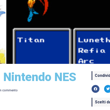
– Nintendo NES
Condivid
n commento
Scelti d