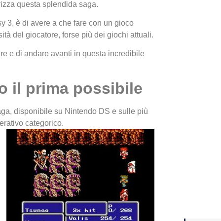
rizza questa splendida saga.
 3, è di avere a che fare con un gioco
Yakuza
à del giocatore, forse più dei giochi attuali.
Dojima
re e di andare avanti in questa incredibile
 il prima possibile
aga, disponibile su Nintendo DS e sulle più
erativo categorico.
Crash 
ottobr