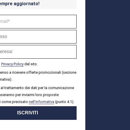
empre aggiornato!
a
Privacy Policy
del sito.
senso a ricevere offerte promozionali (sezione
mativa).
al trattamento dei dati per la comunicazione
i useranno per inviarmi loro proposte
i come precisato
nell'informativa
(punto 4.1).
ISCRIVITI