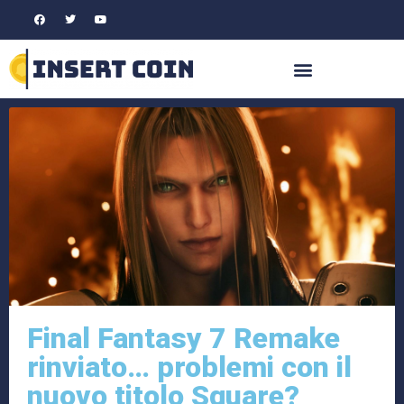
Final Fantasy 7 Remake
rinviato… problemi con il
nuovo titolo Square?