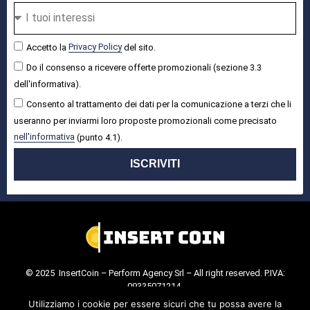
Accetto la
Privacy Policy
del sito.
Do il consenso a ricevere offerte promozionali (sezione 3.3
dell'informativa).
Consento al trattamento dei dati per la comunicazione a terzi che li
useranno per inviarmi loro proposte promozionali come precisato
nell'informativa
(punto 4.1).
ISCRIVITI
© 2025 InsertCoin – Perform Agency Srl – All right reserved. P.IVA:
09335071214.
Cookie Policy
.
Privacy Policy
.
Utilizziamo i cookie per essere sicuri che tu possa avere la