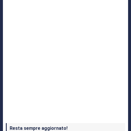
Yakuza: L’Epopea del Drago di Dojima
Crash Bandicoot 4 in uscita a ottobre
Resta sempre aggiornato!