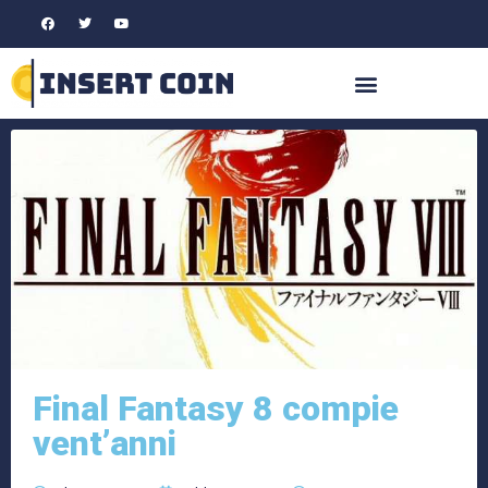
Final Fantasy 8 compie
vent’anni