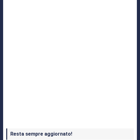
Yakuza: L’Epopea del Drago di Dojima
Crash Bandicoot 4 in uscita a ottobre
Resta sempre aggiornato!