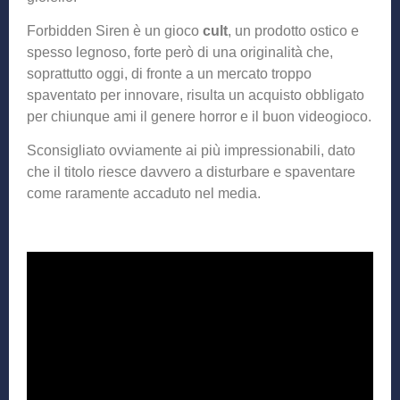
Forbidden Siren è un gioco
cult
, un prodotto ostico e
spesso legnoso, forte però di una originalità che,
soprattutto oggi, di fronte a un mercato troppo
spaventato per innovare, risulta un acquisto obbligato
per chiunque ami il genere horror e il buon videogioco.
Sconsigliato ovviamente ai più impressionabili, dato
che il titolo riesce davvero a disturbare e spaventare
come raramente accaduto nel media.