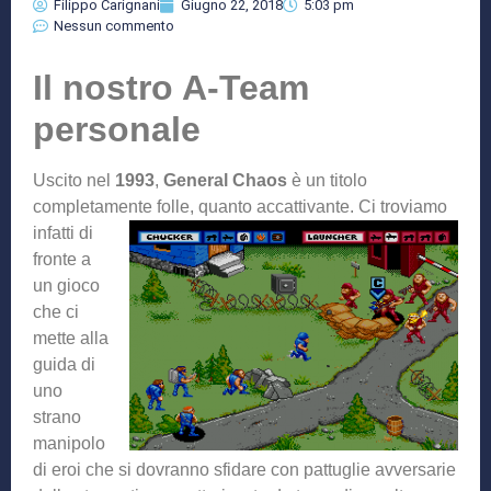
Filippo Carignani
Giugno 22, 2018
5:03 pm
Nessun commento
Il nostro A-Team
personale
Uscito nel
1993
,
General Chaos
è un titolo
completamente folle, quanto accattivante. Ci trovia
mo
infatti di
fronte a
un gioco
che ci
mette alla
guida di
uno
strano
manipolo
di eroi che si dovranno sfidare con pattuglie avversarie