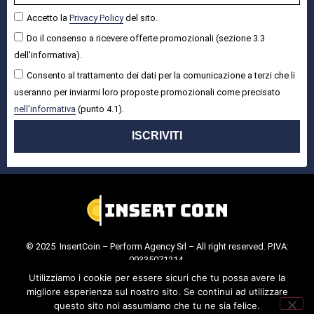
Accetto la
Privacy Policy
del sito.
Do il consenso a ricevere offerte promozionali (sezione 3.3
dell'informativa).
Consento al trattamento dei dati per la comunicazione a terzi che li
useranno per inviarmi loro proposte promozionali come precisato
nell'informativa
(punto 4.1).
ISCRIVITI
© 2025 InsertCoin – Perform Agency Srl – All right reserved. P.IVA:
09335071214.
Cookie Policy
.
Privacy Policy
.
Utilizziamo i cookie per essere sicuri che tu possa avere la
migliore esperienza sul nostro sito. Se continui ad utilizzare
questo sito noi assumiamo che tu ne sia felice.