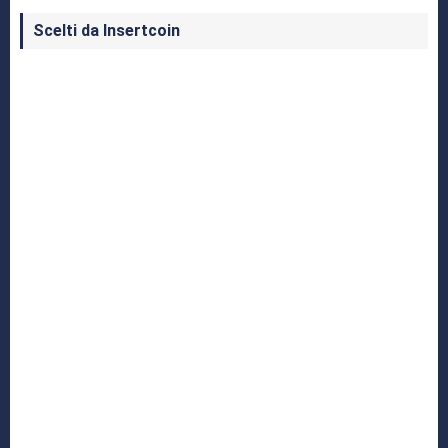
Scelti da Insertcoin
I Migliori Giochi per MS-DOS: Una Guida ai
Classici che Hanno Definito un'Era