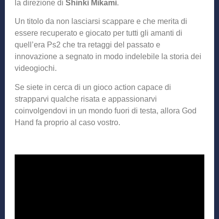
la direzione di
Shinki Mikami
.
Un titolo da non lasciarsi scappare e che merita di
essere recuperato e giocato per tutti gli amanti di
quell’era Ps2 che tra retaggi del passato e
innovazione a segnato in modo indelebile la storia dei
videogiochi.
Se siete in cerca di un gioco action capace di
strapparvi qualche risata e appassionarvi
coinvolgendovi in un mondo fuori di testa, allora God
Hand fa proprio al caso vostro.