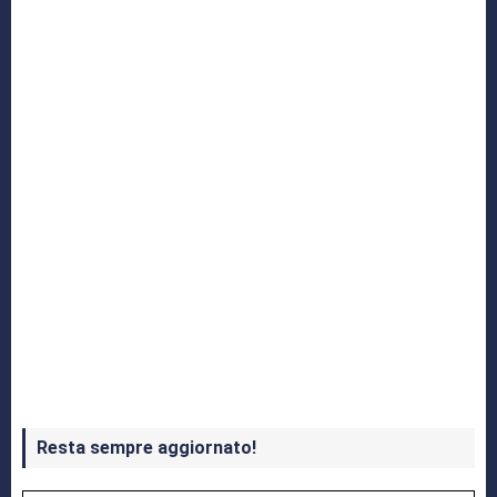
Yakuza: L’Epopea del Drago di Dojima
Crash Bandicoot 4 in uscita a ottobre
Resta sempre aggiornato!