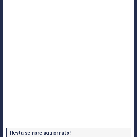
Yakuza: L’Epopea del Drago di Dojima
Crash Bandicoot 4 in uscita a ottobre
Resta sempre aggiornato!