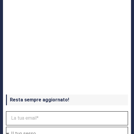
Crash Bandicoot 4 in uscita a ottobre
Resta sempre aggiornato!