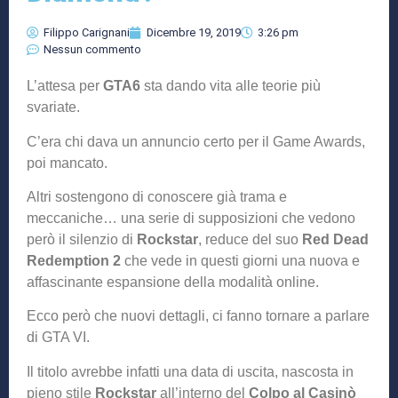
Filippo Carignani
Dicembre 19, 2019
3:26 pm
Nessun commento
L’attesa per
GTA6
sta dando vita alle teorie più
svariate.
C’era chi dava un annuncio certo per il Game Awards,
poi mancato.
Altri sostengono di conoscere già trama e
meccaniche… una serie di supposizioni che vedono
però il silenzio di
Rockstar
, reduce del suo
Red Dead
Redemption 2
che vede in questi giorni una nuova e
affascinante espansione della modalità online.
Ecco però che nuovi dettagli, ci fanno tornare a parlare
di GTA VI.
Il titolo avrebbe infatti una data di uscita, nascosta in
pieno stile
Rockstar
all’interno del
Colpo al Casinò