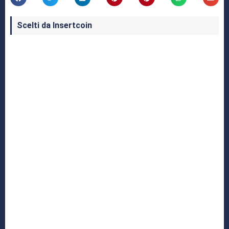
Scelti da Insertcoin
I Migliori Giochi per MS-DOS: Una Guida ai
Classici che Hanno Definito un'Era