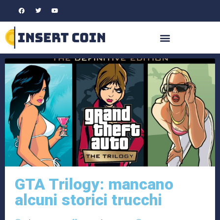
GTA Trilogy: mancano
alcuni storici trucchi