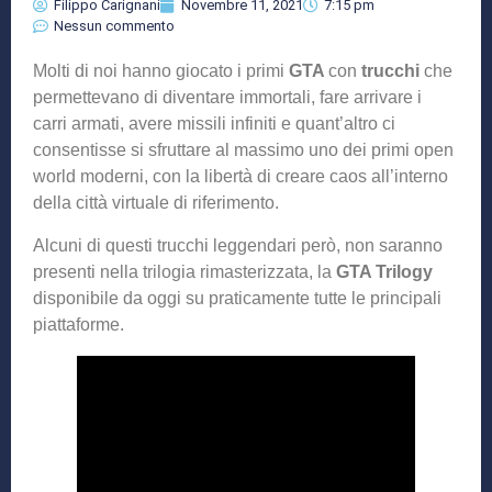
Filippo Carignani
Novembre 11, 2021
7:15 pm
Nessun commento
Molti di noi hanno giocato i primi
GTA
con
trucchi
che
permettevano di diventare immortali, fare arrivare i
carri armati, avere missili infiniti e quant’altro ci
consentisse si sfruttare al massimo uno dei primi open
world moderni, con la libertà di creare caos all’interno
della città virtuale di riferimento.
Alcuni di questi trucchi leggendari però, non saranno
presenti nella trilogia rimasterizzata, la
GTA Trilogy
disponibile da oggi su praticamente tutte le principali
piattaforme.