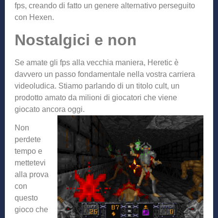
fps, creando di fatto un genere alternativo perseguito
con Hexen.
Nostalgici e non
Se amate gli fps alla vecchia maniera, Heretic è
davvero un passo fondamentale nella vostra carriera
videoludica. Stiamo parlando di un titolo cult, un
prodotto amato da milioni di giocatori che viene
giocato anc
ora oggi.
Non
perdete
tempo e
mettetevi
alla prova
con
questo
gioco che