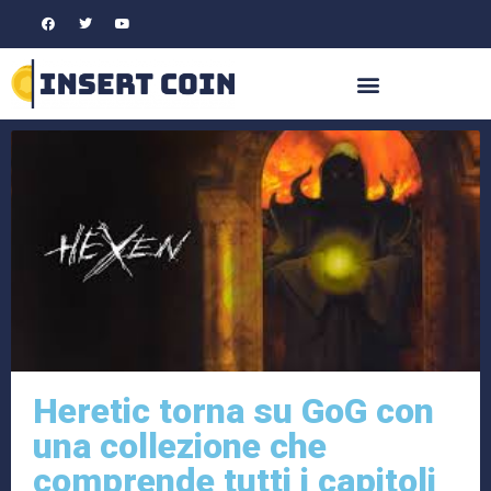
Heretic torna su GoG con
una collezione che
comprende tutti i capitoli