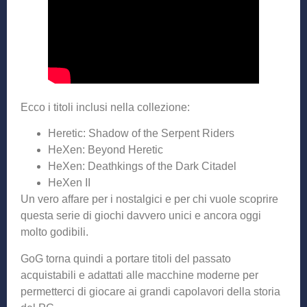
Ecco i titoli inclusi nella collezione:
Heretic: Shadow of the Serpent Riders
HeXen: Beyond Heretic
HeXen: Deathkings of the Dark Citadel
HeXen II
Un vero affare per i nostalgici e per chi vuole scoprire
questa serie di giochi davvero unici e ancora oggi
molto godibili.
GoG torna quindi a portare titoli del passato
acquistabili e adattati alle macchine moderne per
permetterci di giocare ai grandi capolavori della storia