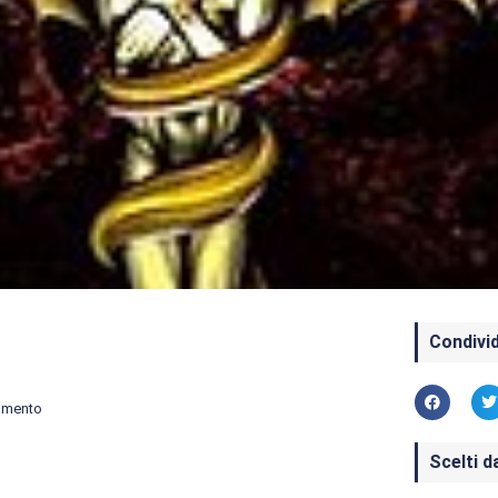
Condivid
mmento
Scelti d