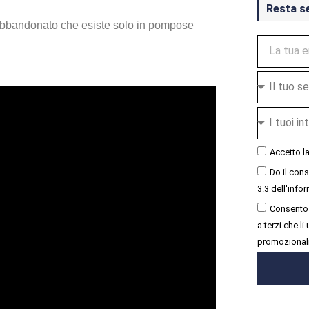
Resta s
 abbandonato che esiste solo in pompose
Accetto l
Do il con
3.3 dell'infor
Consento 
a terzi che l
promozional