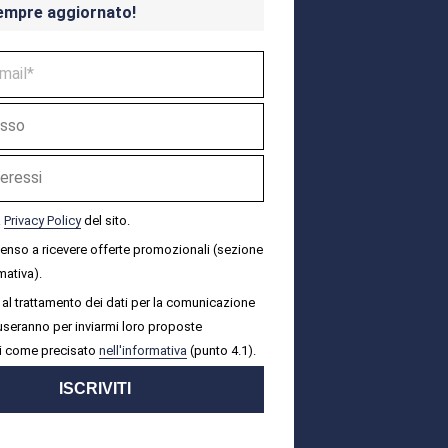
empre aggiornato!
a
Privacy Policy
del sito.
senso a ricevere offerte promozionali (sezione
mativa).
al trattamento dei dati per la comunicazione
i useranno per inviarmi loro proposte
i come precisato
nell'informativa
(punto 4.1).
ISCRIVITI