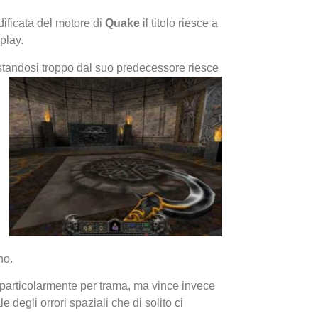
ificata del motore di
Quake
il titolo riesce a
play.
ostandosi troppo dal suo predecessore riesce
I Migl
Guida 
Definit
no.
particolarmente per trama, ma vince invece
degli orrori spaziali che di solito ci