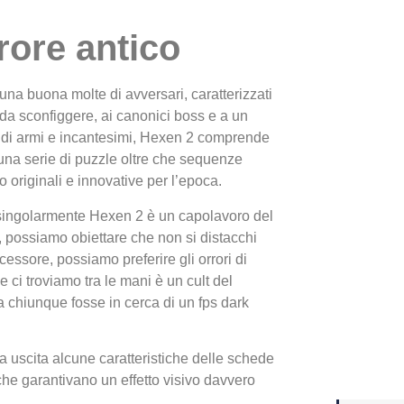
rore antico
Yakuza
Dojima
 una buona molte di avversari, caratterizzati
 da sconfiggere, ai canonici boss e a un
 di armi e incantesimi, Hexen 2 comprende
na serie di puzzle oltre che sequenze
to originali e innovative per l’epoca.
singolarmente Hexen 2 è un capolavoro del
 possiamo obiettare che non si distacchi
cessore, possiamo preferire gli orrori di
 ci troviamo tra le mani è un cult del
Crash 
 chiunque fosse in cerca di un fps dark
ottobr
a uscita alcune caratteristiche delle schede
che garantivano un effetto visivo davvero