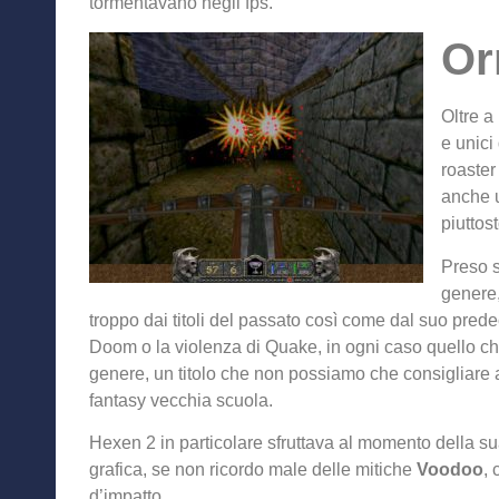
tormentavano negli fps.
Or
Oltre a
e unici
roaster
anche u
piuttos
Preso 
genere,
troppo dai titoli del passato così come dal suo prede
Doom o la violenza di Quake, in ogni caso quello che
genere, un titolo che non possiamo che consigliare a
fantasy vecchia scuola.
Hexen 2 in particolare sfruttava al momento della su
grafica, se non ricordo male delle mitiche
Voodoo
, 
d’impatto.