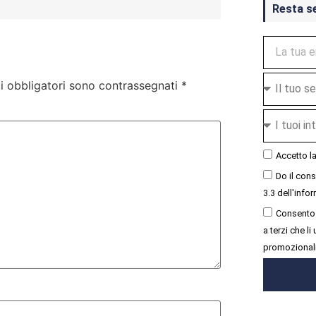
Resta s
i obbligatori sono contrassegnati
*
Accetto l
Do il con
3.3 dell'infor
Consento 
a terzi che l
promozional