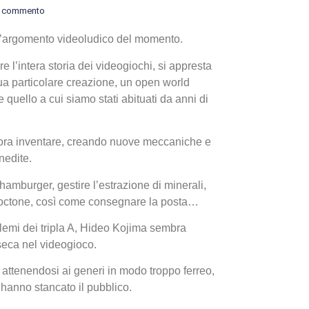
 commento
l’argomento videoludico del momento.
e l’intera storia dei videogiochi, si appresta
sua particolare creazione, un open world
 quello a cui siamo stati abituati da anni di
I Migl
ncora inventare, creando nuove meccaniche e
Guida 
nedite.
Definit
amburger, gestire l’estrazione di minerali,
utoctone, così come consegnare la posta…
emi dei tripla A, Hideo Kojima sembra
nseca nel videogioco.
 attenendosi ai generi in modo troppo ferreo,
a hanno stancato il pubblico.