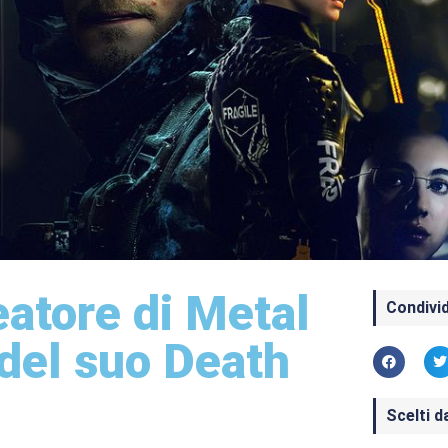
eatore di Metal
Condivid
 del suo Death
Scelti d