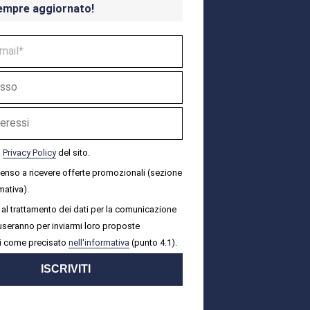
empre aggiornato!
a
Privacy Policy
del sito.
senso a ricevere offerte promozionali (sezione
mativa).
al trattamento dei dati per la comunicazione
i useranno per inviarmi loro proposte
i come precisato
nell'informativa
(punto 4.1).
ISCRIVITI