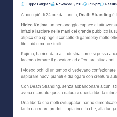
Filippo Carignani
Novembre 6, 2019
5:35 pm
Nessun
A poco più di 24 ore dal lancio,
Death Stranding
è 
Hideo Kojima
, un personaggio capace di attraversar
infatti a lasciare nelle mani del grande pubblico la 
atipico che spinge il concetto di gameplay molto oltre
titoli più o meno simili.
Kojima, ha ricordato all’industria come si possa a
facendo tornare il giocatore ad affrontare situazioni i
I videogiochi di un tempo ci vedevano confezionare h
esplorare nuovi pianeti e dialogare con creature a
Con Death Stranding, senza abbandonare alcuni stil
averci ricordato questa natura e questa libertà intri
Una libertà che molti sviluppatori hanno dimenticato
tanto da creare prodotti copia incolla che, alla lung