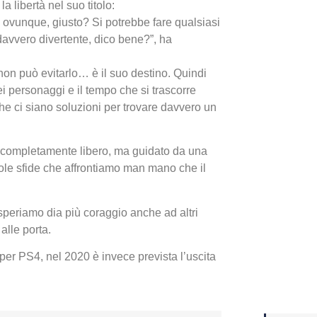
 libertà nel suo titolo:
 ovunque, giusto? Si potrebbe fare qualsiasi
Yakuza
davvero divertente, dico bene?”, ha
Dojima
 non può evitarlo… è il suo destino. Quindi
dei personaggi e il tempo che si trascorre
e ci siano soluzioni per trovare davvero un
o completamente libero, ma guidato da una
ole sfide che affrontiamo man mano che il
periamo dia più coraggio anche ad altri
alle porta.
Crash 
ottobr
per PS4, nel 2020 è invece prevista l’uscita