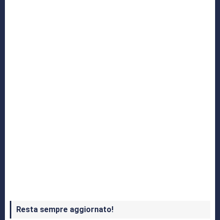
Yakuza: L’Epopea del Drago di Dojima
Crash Bandicoot 4 in uscita a ottobre
Resta sempre aggiornato!