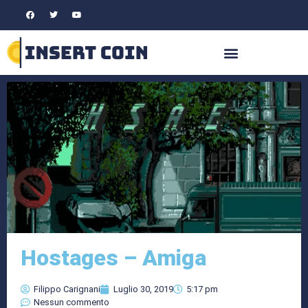
Hostages – Amiga
Filippo Carignani
Luglio 30, 2019
5:17 pm
Nessun commento