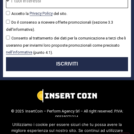
Accetto la
Privacy Policy
del sito.
Do il consenso a ricevere offerte promozionali (sezione 3.3
dell'informativa).
Consento al trattamento dei dati per la comunicazione a terzi che li
useranno per inviarmi loro proposte promozionali come precisato
nell'informativa
(punto 4.1).
ISCRIVITI
© 2025 InsertCoin – Perform Agency Srl – All right reserved. P.IVA:
09335071214.
Cookie Policy
.
Privacy Policy
.
Utilizziamo i cookie per essere sicuri che tu possa avere la
migliore esperienza sul nostro sito. Se continui ad utilizzare