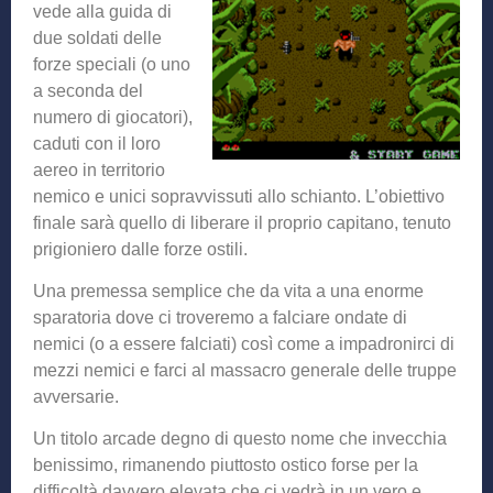
vede alla guida di
due soldati delle
forze speciali (o uno
a seconda del
numero di giocatori),
caduti con il loro
aereo in territorio
nemico e unici sopravvissuti allo schianto. L’obiettivo
finale sarà quello di liberare il proprio capitano, tenuto
prigioniero dalle forze ostili.
Una premessa semplice che da vita a una enorme
sparatoria dove ci troveremo a falciare ondate di
nemici (o a essere falciati) così come a impadronirci di
mezzi nemici e farci al massacro generale delle truppe
avversarie.
Un titolo arcade degno di questo nome che invecchia
benissimo, rimanendo piuttosto ostico forse per la
difficoltà davvero elevata che ci vedrà in un vero e