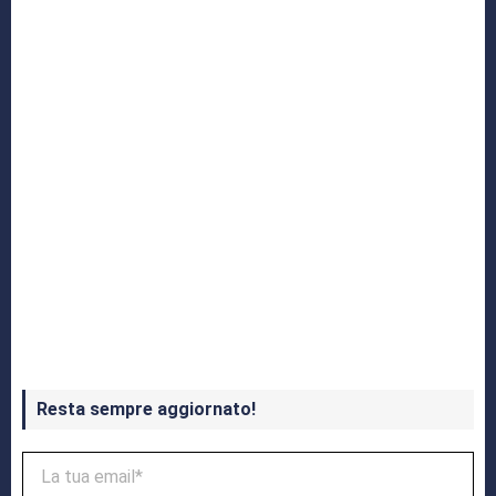
Crash Bandicoot 4 in uscita a ottobre
Resta sempre aggiornato!