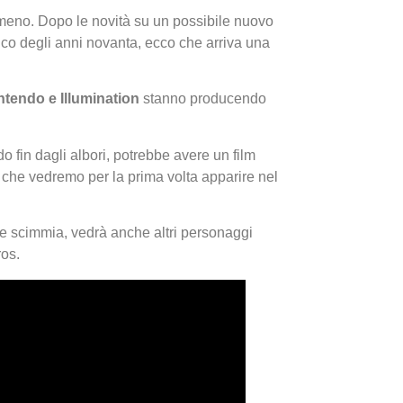
eno. Dopo le novità su un possibile nuovo
ifico degli anni novanta, ecco che arriva una
ntendo e Illumination
stanno producendo
fin dagli albori, potrebbe avere un film
I Migl
 che vedremo per la prima volta apparire nel
Guida 
Definit
bre scimmia, vedrà anche altri personaggi
ros.