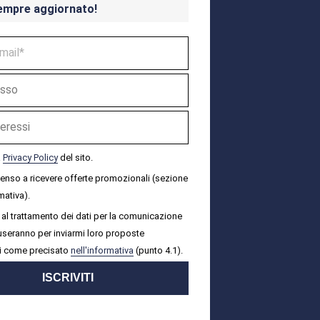
empre aggiornato!
a
Privacy Policy
del sito.
senso a ricevere offerte promozionali (sezione
mativa).
al trattamento dei dati per la comunicazione
i useranno per inviarmi loro proposte
i come precisato
nell'informativa
(punto 4.1).
ISCRIVITI