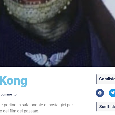
 Kong
Condivid
 commento
e portino in sala ondate di nostalgici per
Scelti d
e del film del passato.