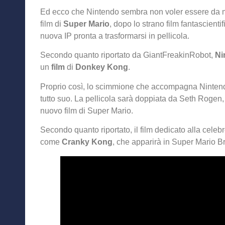
Ed ecco che Nintendo sembra non voler essere da m
film di
Super Mario
, dopo lo strano film fantascient
nuova IP pronta a trasformarsi in pellicola.
Secondo quanto riportato da GiantFreakinRobot,
Ni
un
film
di
Donkey Kong
.
Proprio così, lo scimmione che accompagna Nintendo 
tutto suo. La pellicola sarà doppiata da Seth Rogen,
nuovo film di Super Mario.
Secondo quanto riportato, il film dedicato alla cele
come
Cranky Kong
, che apparirà in Super Mario B