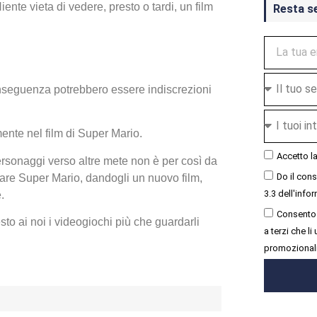
ente vieta di vedere, presto o tardi, un film
Resta s
conseguenza potrebbero essere indiscrezioni
ente nel film di Super Mario.
Accetto l
personaggi verso altre mete non è per così da
Do il con
rare Super Mario, dandogli un nuovo film,
3.3 dell'infor
.
Consento 
to ai noi i videogiochi più che guardarli
a terzi che l
promozional