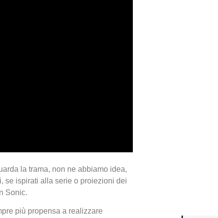
Yakuza
Dojima
Crash 
uarda la trama, non ne abbiamo idea,
ottobr
, se ispirati alla serie o proiezioni dei
n Sonic.
pre più propensa a realizzare