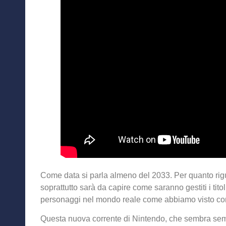
Come data si parla almeno del 2033. Per quanto rig
soprattutto sarà da capire come saranno gestiti i titoli
personaggi nel mondo reale come abbiamo visto co
Questa nuova corrente di Nintendo, che sembra sem