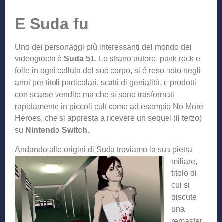
E Suda fu
Uno dei personaggi più interessanti del mondo dei
videogiochi è
Suda 51
. Lo strano autore, punk rock e
folle in ogni cellula del suo corpo, si è reso noto negli
anni per titoli particolari, scatti di genialità, e prodotti
con scarse vendite ma che si sono trasformati
rapidamente in piccoli cult come ad esempio No More
Heroes, che si appresta a ricevere un sequel (il terzo)
su
Nintendo Switch
.
Andando alle origini di S
uda troviamo la sua pietra
miliare,
titolo di
cui si
discute
una
remaster