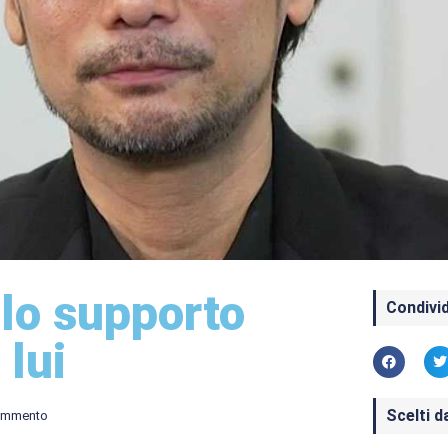
olo supporto
Condivid
 lui
Scelti d
ommento