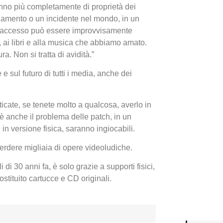
aranno più completamente di proprietà dei
biamento o un incidente nel mondo, in un
Yakuza
 l’accesso può essere improvvisamente
Dojima
, ai libri e alla musica che abbiamo amato.
. Non si tratta di avidità.”
e sul futuro di tutti i media, anche dei
ticate, se tenete molto a qualcosa, averlo in
’è anche il problema delle patch, in un
i in versione fisica, saranno ingiocabili.
erdere migliaia di opere videoludiche.
Crash 
di 30 anni fa, è solo grazie a supporti fisici,
stituito cartucce e CD originali.
ottobr