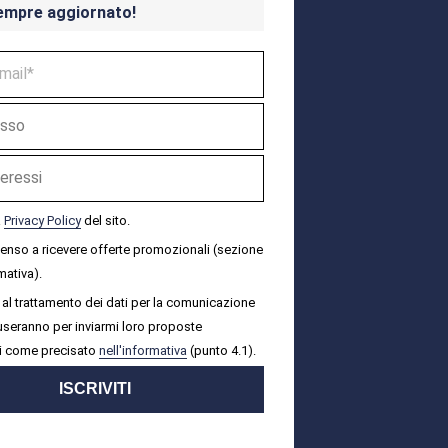
empre aggiornato!
a
Privacy Policy
del sito.
senso a ricevere offerte promozionali (sezione
mativa).
al trattamento dei dati per la comunicazione
i useranno per inviarmi loro proposte
i come precisato
nell'informativa
(punto 4.1).
ISCRIVITI