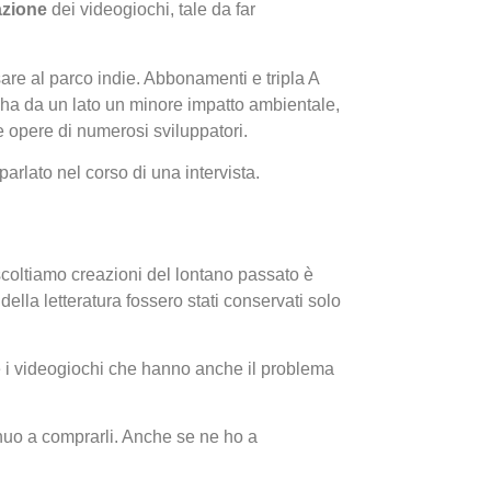
zazione
dei videogiochi, tale da far
nsare al parco indie. Abbonamenti e tripla A
e ha da un lato un minore impatto ambientale,
le opere di numerosi sviluppatori.
arlato nel corso di una intervista.
I Migl
Guida 
Definit
oltiamo creazioni del lontano passato è
della letteratura fossero stati conservati solo
re i videogiochi che hanno anche il problema
uo a comprarli. Anche se ne ho a