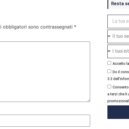
Resta s
i obbligatori sono contrassegnati
*
Accetto l
Do il con
3.3 dell'infor
Consento 
a terzi che l
promozional