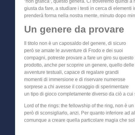
“non grafica”, questo genera. Ci troveremo quindi a r
giusta da fare, a studiare i testi in cerca di elemen
prenderà forma nella nostra mente, minuto dopo min
Un genere da provare
Il titolo non è un caposaldo del genere, di sicuro
però se amate le avventure di Frodo e dei suoi
compagni, potreste provare a fare un giro su questo
prodotto, anche per scoprire un genere, quello delle
avventure testuali, capace di regalare grandi
momenti di immersione e di riservare numerose
sorprese a chi avesse il coraggio di sperimentare
un tipo di gioco completamente diverso da ciò a cui 
Lord of the rings: the fellowship of the ring, non è un
però di sconsigliarlo, anzi. Per quanto inferiore ad al
comunque a creare quella particolare magia che sol