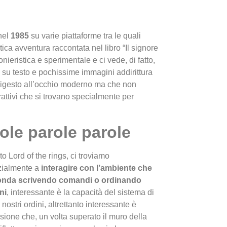
nel
1985
su varie piattaforme tra le quali
mitica avventura raccontata nel libro “Il signore
nieristica e sperimentale e ci vede, di fatto,
a su testo e pochissime immagini addirittura
indigesto all’occhio moderno ma che non
I Migl
terattivi che si trovano specialmente per
Guida 
Definit
ole parole parole
to Lord of the rings, ci troviamo
zialmente a
interagire con l’ambiente che
conda scrivendo comandi o ordinando
ni
, interessante è la capacità del sistema di
 nostri ordini, altrettanto interessante è
sione che, un volta superato il muro della