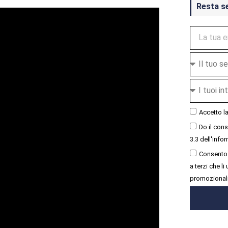
Resta s
Accetto l
Do il con
3.3 dell'infor
Consento 
a terzi che l
promozional