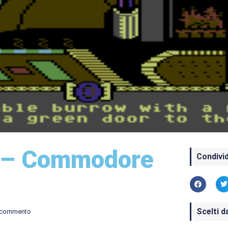
gs – Commodore
Condivid
Scelti d
 commento