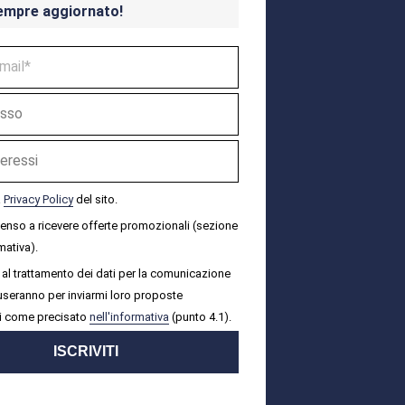
empre aggiornato!
a
Privacy Policy
del sito.
senso a ricevere offerte promozionali (sezione
mativa).
al trattamento dei dati per la comunicazione
i useranno per inviarmi loro proposte
i come precisato
nell'informativa
(punto 4.1).
ISCRIVITI