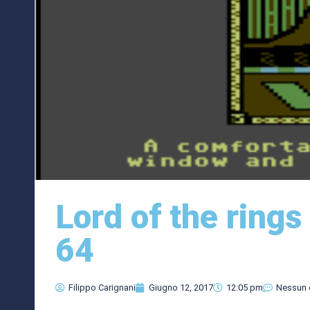
Lord of the rin
64
Filippo Carignani
Giugno 12, 2017
12:05 pm
Nessun