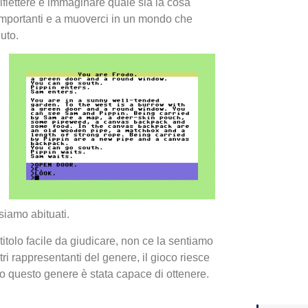
iflettere e immaginare quale sia la cosa
ti importanti e a muoverci in un mondo che
Yakuza
uto.
Dojima
siamo abituati.
Crash 
 titolo facile da giudicare, non ce la sentiamo
ottobr
tri rappresentanti del genere, il gioco riesce
o questo genere è stata capace di ottenere.