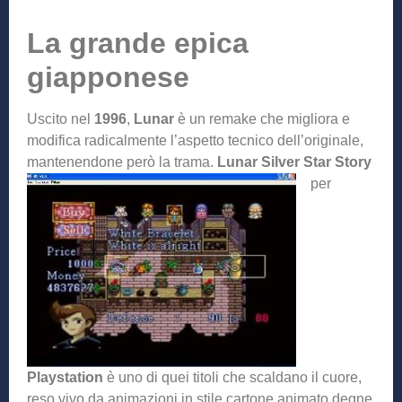
La grande epica
giapponese
Uscito nel
1996
,
Lunar
è un remake che migliora e
modifica radicalmente l’aspetto tecnico dell’originale,
mantenendon
e però la trama.
Lunar Silver Star Story
per
Playstation
è uno di quei titoli che scaldano il cuore,
reso vivo da animazioni in stile cartone animato degne