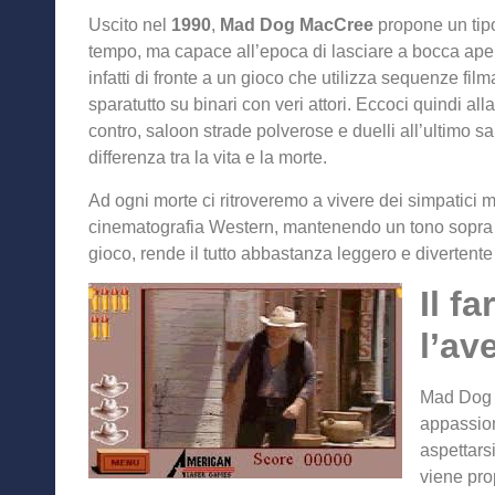
Uscito nel
1990
,
Mad Dog MacCree
propone un tipo
tempo, ma capace all’epoca di lasciare a bocca aper
infatti di fronte a un gioco che utilizza sequenze fil
sparatutto su binari con veri attori. Eccoci quindi al
contro, saloon strade polverose e duelli all’ultimo s
differenza tra la vita e la morte.
Ad ogni morte ci ritroveremo a vivere dei simpatici 
cinematografia Western, mantenendo un tono sopra l
gioco, rende il tutto abbastanza leggero e divertent
Il f
l’av
Mad Dog M
appassion
aspettars
viene pro