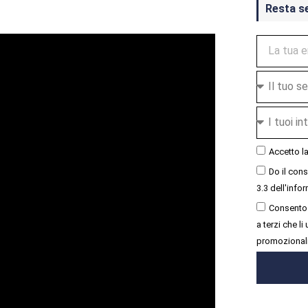
Resta s
Accetto l
Do il con
3.3 dell'infor
Consento 
a terzi che l
promozional