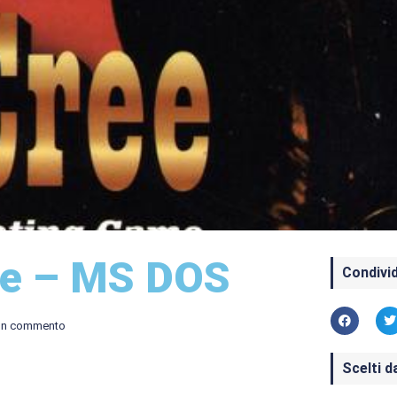
e – MS DOS
Condivid
un commento
Scelti d