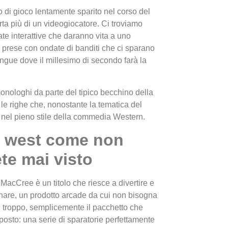
 di gioco lentamente sparito nel corso del
ta più di un videogiocatore. Ci troviamo
mate interattive che daranno vita a uno
la prese con ondate di banditi che ci sparano
angue dove il millesimo di secondo farà la
monologhi da parte del tipico becchino della
I Migl
e righe che, nonostante la tematica del
Guida 
e nel pieno stile della commedia Western.
Definit
ar west come non
ete mai visto
acCree è un titolo che riesce a divertire e
are, un prodotto arcade da cui non bisogna
i troppo, semplicemente il pacchetto che
posto: una serie di sparatorie perfettamente