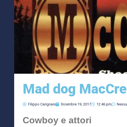
Mad dog MacCre
Filippo Carignani
Dicembre 19, 2017
12:46 pm
Ness
Cowboy e attori