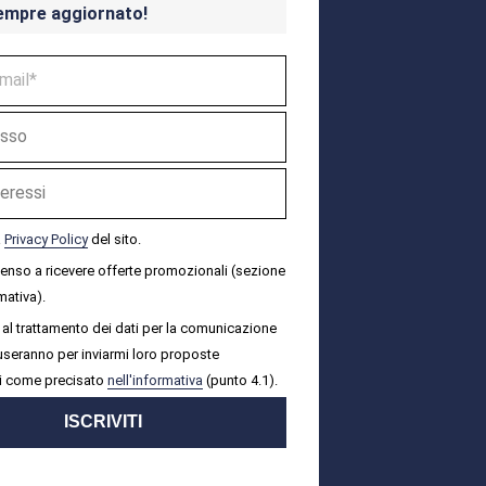
empre aggiornato!
a
Privacy Policy
del sito.
senso a ricevere offerte promozionali (sezione
mativa).
al trattamento dei dati per la comunicazione
i useranno per inviarmi loro proposte
i come precisato
nell'informativa
(punto 4.1).
ISCRIVITI