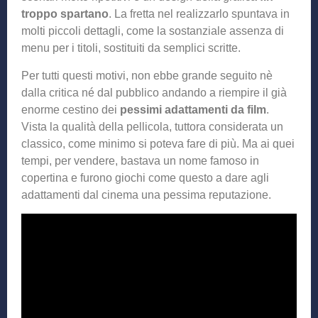
troppo spartano
. La fretta nel realizzarlo spuntava in
molti piccoli dettagli, come la sostanziale assenza di
menu per i titoli, sostituiti da semplici scritte.
Per tutti questi motivi, non ebbe grande seguito nè
dalla critica né dal pubblico andando a riempire il già
enorme cestino dei
pessimi adattamenti da film
.
Vista la qualità della pellicola, tuttora considerata un
classico, come minimo si poteva fare di più. Ma ai quei
tempi, per vendere, bastava un nome famoso in
copertina e furono giochi come questo a dare agli
adattamenti dal cinema una pessima reputazione.