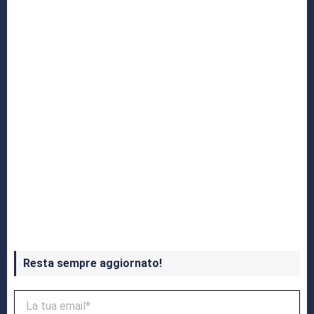
Yakuza: L’Epopea del Drago di Dojima
Crash Bandicoot 4 in uscita a ottobre
Resta sempre aggiornato!