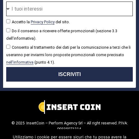
Accetto la
Privacy Policy
del sito.
Do il consenso a ricevere offerte promozionali (sezione 3.3
dell'informativa).
Consento al trattamento dei dati per la comunicazione a terzi che li
useranno per inviarmi loro proposte promozionali come precisato
nell'informativa
(punto 4.1).
ISCRIVITI
© 2025 InsertCoin – Perform Agency Srl – All right reserved. P.IVA:
09335071214.
Cookie Policy
.
Privacy Policy
.
Utilizziamo i cookie per essere sicuri che tu possa avere la