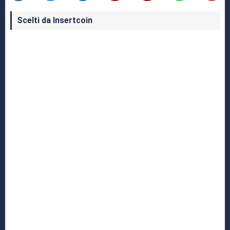
Scelti da Insertcoin
I Migliori Giochi per MS-DOS: Una Guida ai
Classici che Hanno Definito un'Era