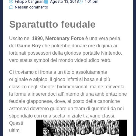
Filippo Carignani
Agosto 13, 2018
4:01 pm
Nessun commento
Sparatutto feudale
Uscito nel
1990
,
Mercenary Force
è una vera perla
del
Game Boy
che potrebbe donare ore di gioia ai
fortunati possessori della gloriosa portatile Nintendo,
vero status symbol del mondo videoludico retrò.
Ci troviamo di fronte a un titolo assolutamente
originale e atipico, il gioco infatti si basa sul più
classico degli shooter bidimensionali ma ne reinventa
la formula inserendoci all’interno di una ambientazione
feudale giapponese, dove, al posto della canoniche
astronavi dovremo guidare un team di guerrieri da noi
stipendiato con una sc
elta iniziale tra varie classi.
Questi
ultimi