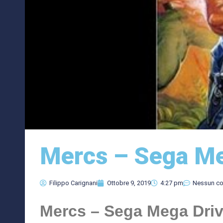
Mercs – Sega Me
Filippo Carignani
Ottobre 9, 2019
4:27 pm
Nessun c
Mercs – Sega Mega Driv