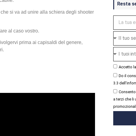
cabile.
Resta s
he si va ad unire alla schiera degli shooter
fare al caso vostro.
ivolgervi prima ai capisaldi del genere,
i.
Accetto l
Do il con
3.3 dell'infor
Consento 
a terzi che l
promozional