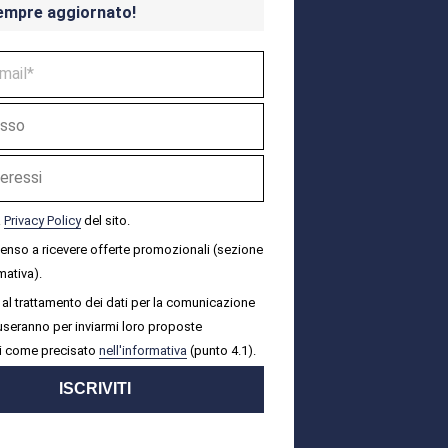
empre aggiornato!
a
Privacy Policy
del sito.
senso a ricevere offerte promozionali (sezione
mativa).
al trattamento dei dati per la comunicazione
i useranno per inviarmi loro proposte
i come precisato
nell'informativa
(punto 4.1).
ISCRIVITI