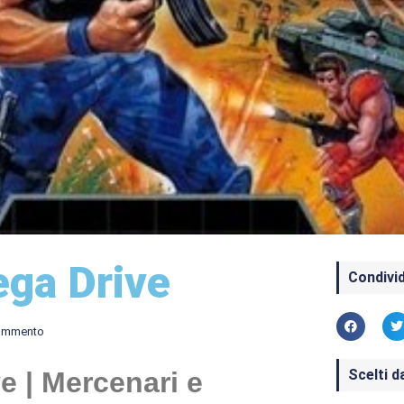
ga Drive
Condivid
ommento
Scelti d
e | Mercenari e