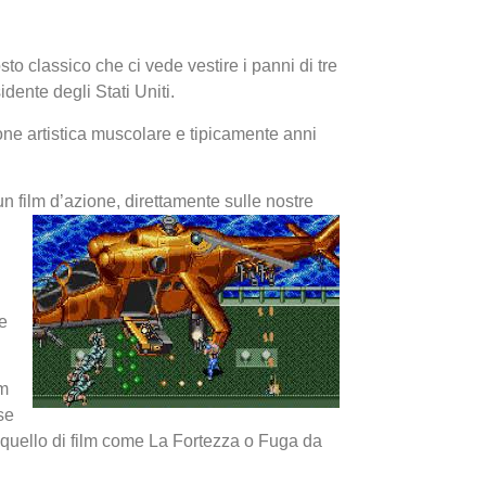
to classico che ci vede vestire i panni di tre
idente degli Stati Uniti.
zione artistica muscolare e tipicamente anni
I Migl
n film d’azione, direttamente sulle nostre
Guida 
Definit
e
lm
se
 quello di film come La Fortezza o Fuga da