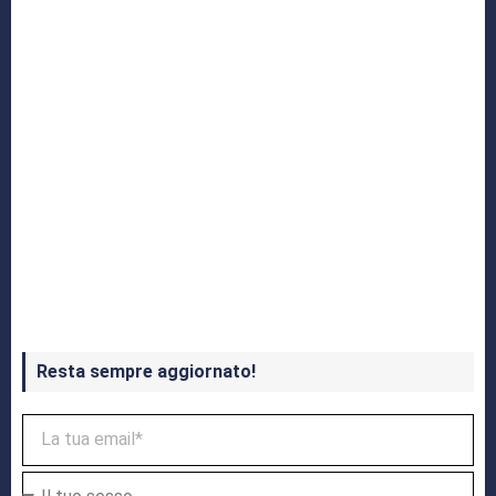
Crash Bandicoot 4 in uscita a ottobre
Resta sempre aggiornato!