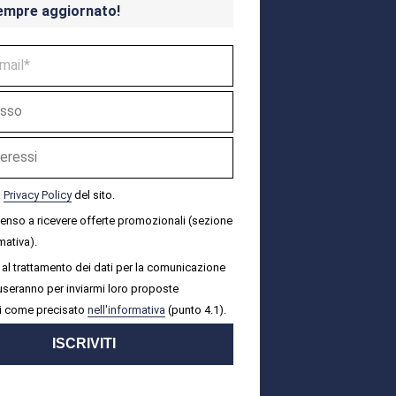
empre aggiornato!
a
Privacy Policy
del sito.
senso a ricevere offerte promozionali (sezione
mativa).
al trattamento dei dati per la comunicazione
i useranno per inviarmi loro proposte
i come precisato
nell'informativa
(punto 4.1).
ISCRIVITI