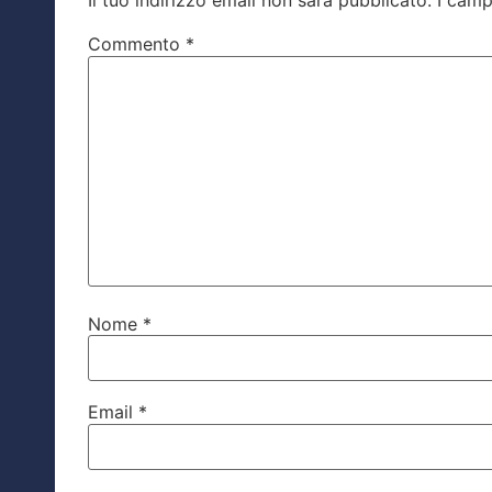
Il tuo indirizzo email non sarà pubblicato.
I camp
Commento
*
Nome
*
Email
*