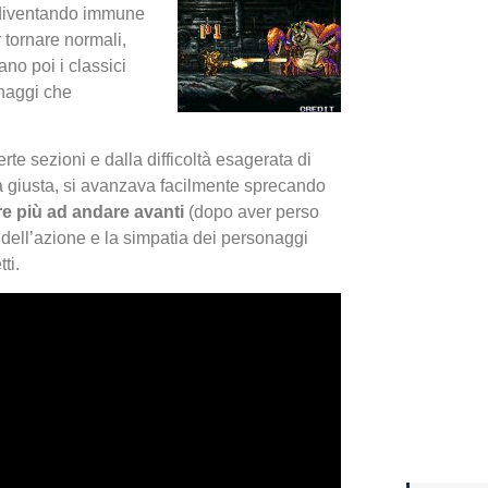
iventando immune
 tornare normali,
Yakuza
ano poi i classici
Dojima
onaggi che
te sezioni e dalla difficoltà esagerata di
a giusta, si avanzava facilmente sprecando
re più ad andare avanti
(dopo aver perso
à dell’azione e la simpatia dei personaggi
ti.
Crash 
ottobr