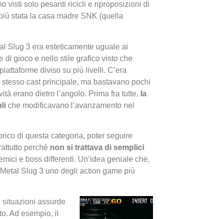
 visti solo pesanti ricicli e riproposizioni di
è più stata la casa madre SNK (quella
l Slug 3 era esteticamente uguale ai
di gioco e nello stile grafico visto che
iattaforme diviso su più livelli. C’era
o stesso cast principale, ma bastavano pochi
I Migl
ità erano dietro l’angolo. Prima fra tutte,
la
Guida 
li
che modificavano l’avanzamento nel
Definit
torico di questa categoria, poter seguire
rattutto perché
non si trattava di semplici
mici e boss differenti. Un’idea geniale che,
i Metal Slug 3 uno degli action game più
 situazioni assurde
o. Ad esempio, il