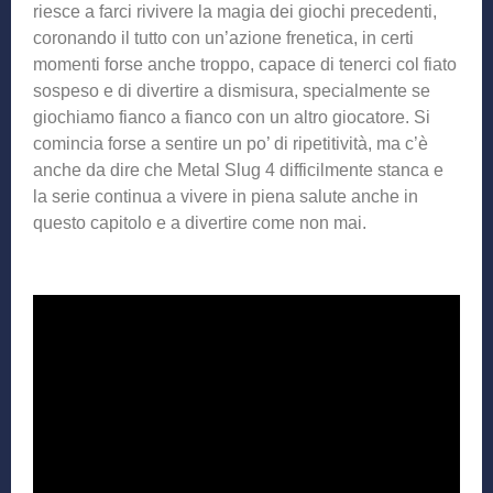
riesce a farci rivivere la magia dei giochi precedenti,
coronando il tutto con un’azione frenetica, in certi
momenti forse anche troppo, capace di tenerci col fiato
sospeso e di divertire a dismisura, specialmente se
giochiamo fianco a fianco con un altro giocatore. Si
comincia forse a sentire un po’ di ripetitività, ma c’è
anche da dire che Metal Slug 4 difficilmente stanca e
la serie continua a vivere in piena salute anche in
questo capitolo e a divertire come non mai.