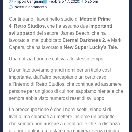
Filippo Carignani
Febbraio 17, 2020
6:26 pm
Nessun commento
Continuano i lavori nello studio di
Metroid Prime
4
.
Retro Studios
, che ha assunto due
importanti
sviluppatori
del settore: James Beech, che ha
lavorato al mai pubbicato
Eternal Darkness 2
, e Mark
Capers, che ha lavorato a
New Super Lucky’s Tale
.
Una notizia buona e cattiva allo stesso tempo.
Da un lato troviamo grandi nomi per un titolo così
importante, dall’altro percepiamo un certo caso
all’interno di Retro Studios, che continua ad assumere
persone per un gioco di cui non sappiamo niente e che
sembra abbia visto numerosi reset di sviluppo.
La preoccupazione è che i nomi scelti, siano sì di
livello, ma chiamati a rimettere insieme un progetto
che sembra non riuscire a decollare e che, a distanza
di anni, continua a restare una chimera, senza ombra