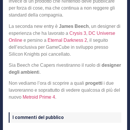
invece di un prodotto che Nintendo deve pubblicare
per forza di cose, ma che continua a non reggere gli
standard della compagnia.
La seconda new entry è
James Beech
, un designer di
esperienza che ha lavorato a
Crysis 3
,
DC Universe
Online
e persino a
Eternal Darkness 2
, il seguito
dell’esclusiva per GameCube in sviluppo presso
Silicon Knights poi cancellato.
Sia Beech che Capers rivestiranno il ruolo di
designer
degli ambient
i.
Non vediamo l’ora di scoprire a quali
progetti
i due
lavoreranno e soprattutto di vedere qualcosa di più del
nuovo
Metroid Prime 4
.
I commenti del pubblico