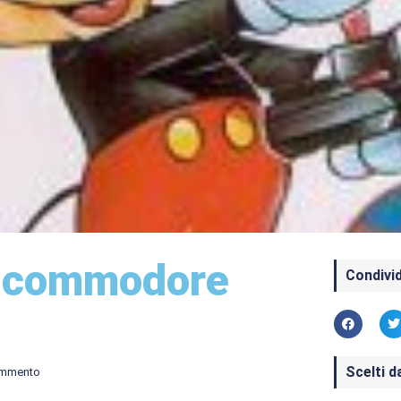
 commodore
Condivid
Scelti d
ommento