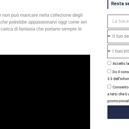
Resta s
he non può mancare nella collezione degli
che potrebbe appassionarvi oggi come ieri
 carica di fantasia che portano sempre le
Accetto l
Do il con
3.3 dell'infor
Consento 
a terzi che l
promozional