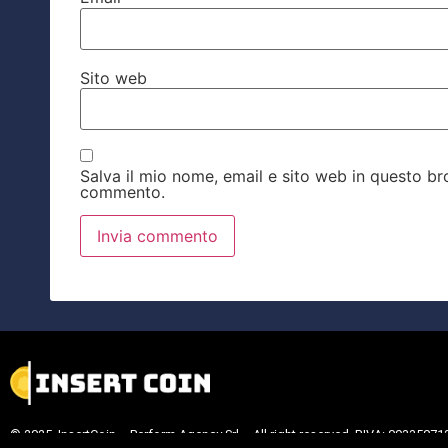
Sito web
Salva il mio nome, email e sito web in questo b
commento.
© 2025 InsertCoin – Perform Agency Srl – All right reserved. P.IVA: 09335071