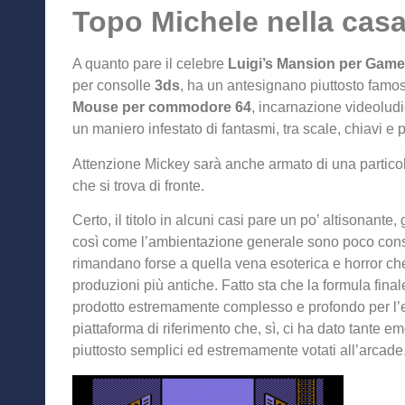
Topo Michele nella casa
A quanto pare il celebre
Luigi’s Mansion per Gam
per consolle
3ds
, ha un antesignano piuttosto famo
Mouse per commodore 64
, incarnazione videoludi
un maniero infestato di fantasmi, tra scale, chiavi e 
Attenzione Mickey sarà anche armato di una particol
che si trova di fronte.
Certo, il titolo in alcuni casi pare un po’ altisonante,
così come l’ambientazione generale sono poco conso
rimandano forse a quella vena esoterica e horror c
produzioni più antiche. Fatto sta che la formula fin
prodotto estremamente complesso e profondo per l’e
piattaforma di riferimento che, sì, ci ha dato tante emo
piuttosto semplici ed estremamente votati all’arcade