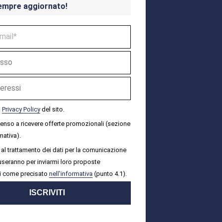
empre aggiornato!
a
Privacy Policy
del sito.
senso a ricevere offerte promozionali (sezione
mativa).
al trattamento dei dati per la comunicazione
i useranno per inviarmi loro proposte
i come precisato
nell'informativa
(punto 4.1).
ISCRIVITI