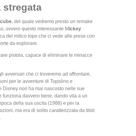
 stregata
ecube
, del quale vedremo presto un remake
so, ovvero questo interessante M
ickey
ca del mitico topo che ci vede alle prese con
porte da esplorare.
are pistola, capace di eliminare le minacce
I Migl
Guida 
Definit
 gli avversari che ci troveremo ad affrontare,
ni per le avventure di Topolino e
he Disney non ha mai nascosto nelle sue
ale funziona davvero bene, dando vita a un
poca della sua uscita (1988) e per la
zioni, ma era di solito caratterizzata da titoli
.