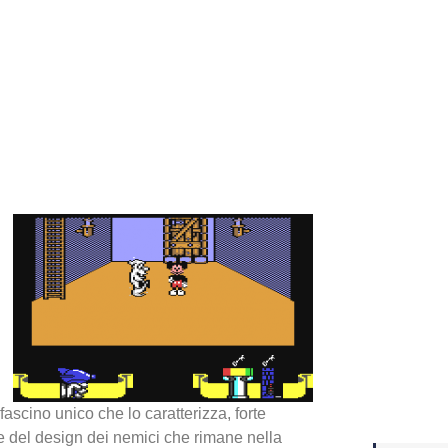
Yakuza
Dojima
Crash 
ottobr
cino unico che lo caratterizza, forte
i e del design dei nemici che rimane nella