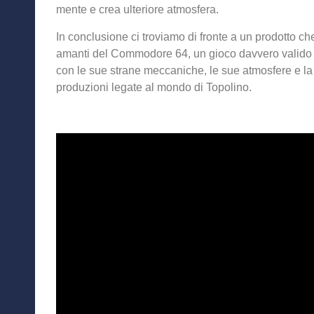
mente e crea ulteriore atmosfera.
In conclusione ci troviamo di fronte a un prodotto c
amanti del Commodore 64, un gioco davvero valido 
con le sue strane meccaniche, le sue atmosfere e la
produzioni legate al mondo di Topolino.