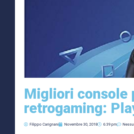
Migliori console p
retrogaming: Pla
Filippo Carignani
Novembre 30, 2018
6:39 pm
Nessu