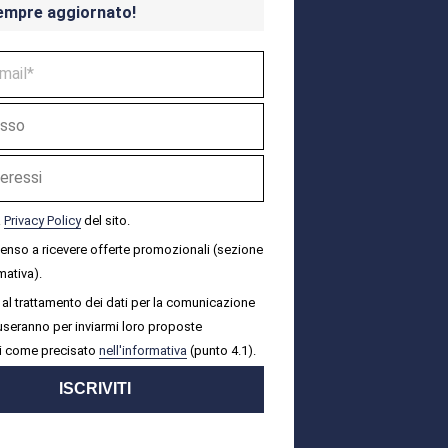
empre aggiornato!
a
Privacy Policy
del sito.
senso a ricevere offerte promozionali (sezione
mativa).
al trattamento dei dati per la comunicazione
i useranno per inviarmi loro proposte
i come precisato
nell'informativa
(punto 4.1).
ISCRIVITI