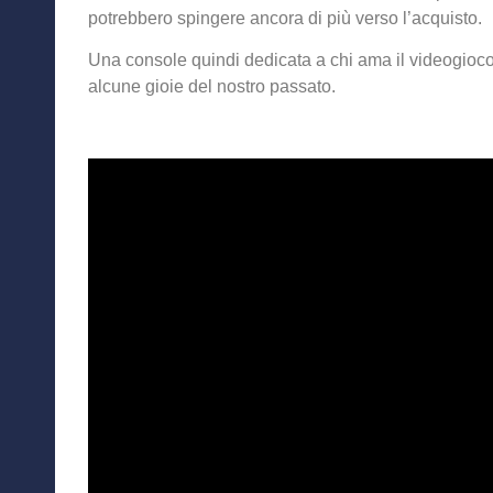
potrebbero spingere ancora di più verso l’acquisto.
Una console quindi dedicata a chi ama il videogioc
alcune gioie del nostro passato.