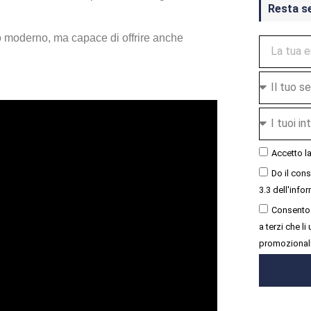
Resta s
o moderno, ma capace di offrire anche
Accetto l
Do il con
3.3 dell'infor
Consento 
a terzi che l
promozional