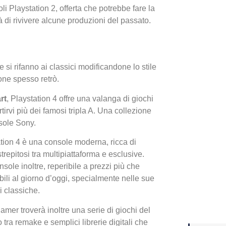
li Playstation 2, offerta che potrebbe fare la
à di rivivere alcune produzioni del passato.
Yakuza
Dojima
 si rifanno ai classici modificandone lo stile
ne spesso retrò.
rt
, Playstation 4 offre una valanga di giochi
tirvi più dei famosi tripla A. Una collezione
nsole Son
y.
tion 4 è una console moderna, ricca di
strepitosi tra multipiattaforma e esclusive.
sole inoltre, reperibile a prezzi più che
Crash 
bili al giorno d’oggi, specialmente nelle sue
ottobr
i classiche.
ogamer troverà inoltre una serie di giochi del
 tra remake e semplici librerie digitali che