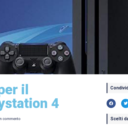
er il
Condivid
ystation 4
Scelti d
n commento