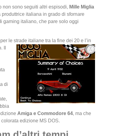
 non sono seguiti altri espisodi,
Mille Miglia
produttrice italiana in grado di sfornare
di gaming italiano, che pare solo oggi
r le strade italiane tra la fine dei 20 e l’in
. Il
I Migl
Guida 
uta
Definit
a di
ate,
ebbia
 edizione
Amiga e Commodore 64
, ma che
ua colorata edizione MS DOS.
m d’altri tempi