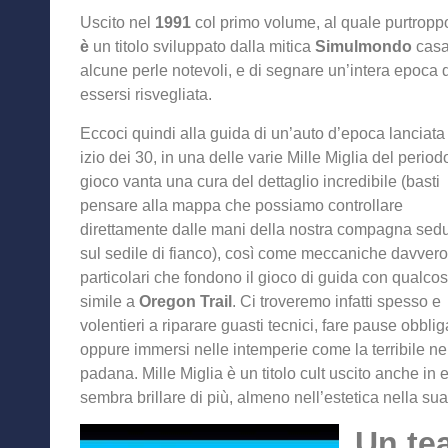
Uscito nel
1991
col primo volume, al quale purtroppo
è
un titolo sviluppato dalla mitica
Simulmondo
casa 
alcune perle notevoli, e di segnare un’intera epoca 
essersi risvegliata.
Eccoci quindi alla guida di un’auto d’epoca lanciata pe
izio dei 30, in una delle varie Mille Miglia del periodo
gioco vanta una cura del dettaglio incredibile (basti
pensare alla mappa che possiamo controllare
direttamente dalle mani della nostra compagna sed
sul sedile di fianco), così come meccaniche davvero
particolari che fondono il gioco di guida con qualcos
simile a
Oregon Trail
. Ci troveremo infatti spesso e
volentieri a riparare guasti tecnici, fare pause obblig
oppure immersi nelle intemperie come la terribile n
padana. Mille Miglia è un titolo cult uscito anche in
sembra brillare di più, almeno nell’estetica nella s
Un tea