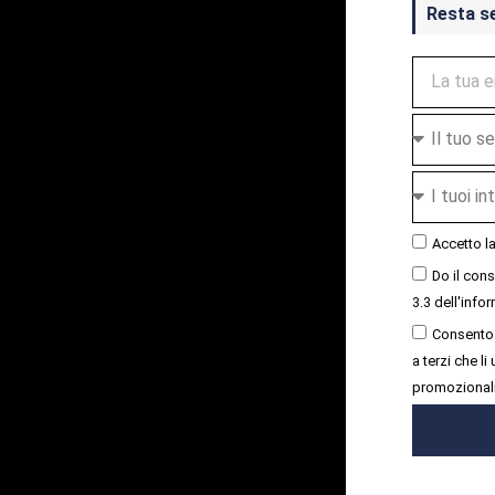
Resta s
Accetto l
Do il con
3.3 dell'infor
Consento 
a terzi che l
promozional