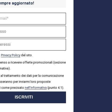
empre aggiornato!
a
Privacy Policy
del sito.
senso a ricevere offerte promozionali (sezione
mativa).
al trattamento dei dati per la comunicazione
i useranno per inviarmi loro proposte
i come precisato
nell'informativa
(punto 4.1).
ISCRIVITI