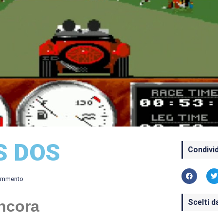
MS DOS
Condivid
ommento
Scelti d
ncora