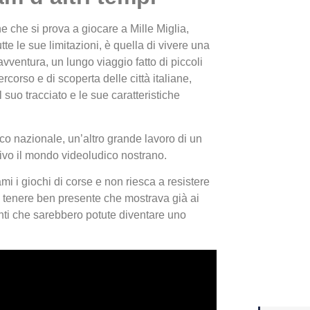
 che si prova a giocare a Mille Miglia,
Yakuza
tte le sue limitazioni, è quella di vivere una
Dojima
vventura, un lungo viaggio fatto di piccoli
ercorso e di scoperta delle città italiane,
 suo tracciato e le sue caratteristiche
ico nazionale, un’altro grande lavoro di un
ivo il mondo videoludico nostrano.
mi i giochi di corse e non riesca a resistere
a tenere ben presente che mostrava già ai
anti che sarebbero potute diventare uno
Crash 
ottobr