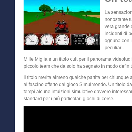
La sensazione
nonostante tu
vera grande a
incidenti di p
ognuna con il
peculiari.
Mille Miglia è un titolo cult per il panorama videolud
piccolo team che da solo ha segnato in modo definit
Il titolo merita almeno qualche partita per chiunque a
al fascino offerto dal gioco Simulmondo. Un titolo d
tempi alcune intuizioni simulative davvero interess
standard per i più particolari giochi di corse.