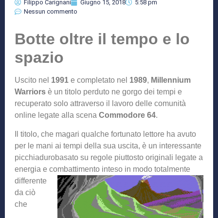
Filippo Carignani
Giugno 15, 2018
5:58 pm
Nessun commento
Botte oltre il tempo e lo
spazio
Uscito nel
1991
e completato nel
1989
,
Millennium
Warriors
è un titolo perduto ne gorgo dei tempi e
recuperato solo attraverso il lavoro delle comunità
online legate alla scena
Commodore 64
.
Il titolo, che magari qualche fortunato lettore ha avuto
per le mani ai tempi della sua uscita, è un interessante
picchiadurobasato su regole piuttosto originali legate a
energia e combattimento inteso in mod
o totalmente
differente
da ciò
che