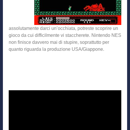
assolutamente darci un’occhiata, potreste scoprire un
gioco da cui difficilmente vi staccherete. Nintendo NES
non finisce davvero mai di stupire, soprattutto per
quanto riguarda la produzione USA/Giappone.