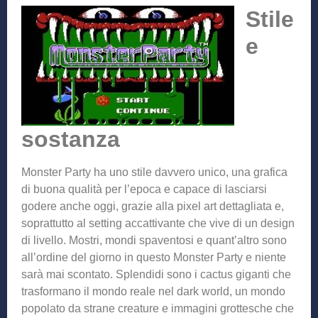
Stile
e
sostanza
Monster Party ha uno stile davvero unico, una grafica
di buona qualità per l’epoca e capace di lasciarsi
godere anche oggi, grazie alla pixel art dettagliata e,
soprattutto al setting accattivante che vive di un design
di livello. Mostri, mondi spaventosi e quant’altro sono
all’ordine del giorno in questo Monster Party e niente
sarà mai scontato. Splendidi sono i cactus giganti che
trasformano il mondo reale nel dark world, un mondo
popolato da strane creature e immagini grottesche che