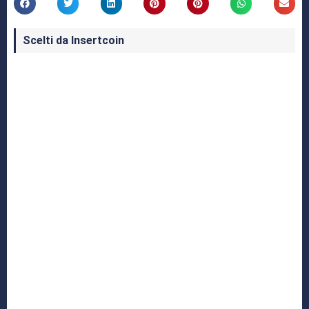
Scelti da Insertcoin
I Migliori Giochi per MS-DOS: Una Guida ai
Classici che Hanno Definito un'Era