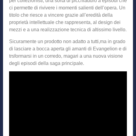
per collezionisti, una sorta di picchiaduro a episodi che
ci permette di rivivere i momenti salienti dell’opera. Un
titolo che riesce a vincere grazie all’eredità della
proprietà intellettuale che rappresenta, al design dei
mezzi e a una realizzazione tecnica di altissimo livello.
Sicuramente un prodotto non adatto a tutti,ma in grado
di lasciare a bocca aperta gli amanti di Evangelion e di
trsformarsi in un corredo, magari a una nuova visione
degli episodi della saga principale.