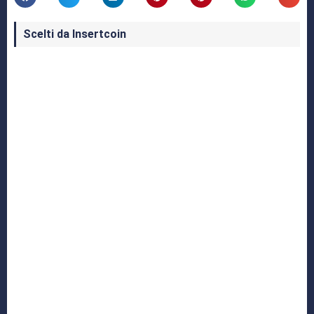
Scelti da Insertcoin
I Migliori Giochi per MS-DOS: Una Guida ai
Classici che Hanno Definito un'Era