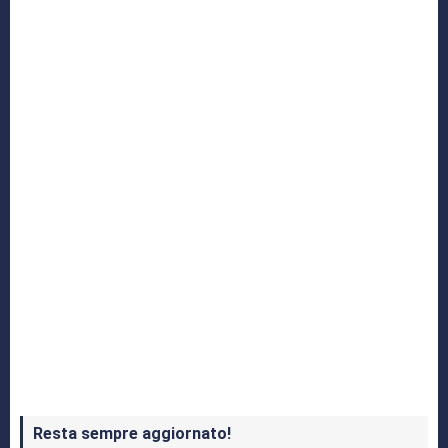
Yakuza: L’Epopea del Drago di Dojima
Crash Bandicoot 4 in uscita a ottobre
Resta sempre aggiornato!