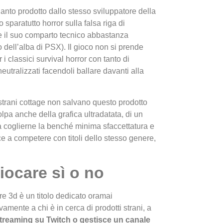
uanto prodotto dallo stesso sviluppatore della
 sparatutto horror sulla falsa riga di
de il suo comparto tecnico abbastanza
 dell’alba di PSX). Il gioco non si prende
i classici survival horror con tanto di
utralizzati facendoli ballare davanti alla
I Migl
strani cottage non salvano questo prodotto
Guida 
lpa anche della grafica ultradatata, di un
Definit
za coglierne la benché minima sfaccettatura e
a competere con titoli dello stesso genere,
iocare sì o no
e 3d è un titolo dedicato oramai
vamente a chi è in cerca di prodotti strani, a
treaming su Twitch o gestisce un canale