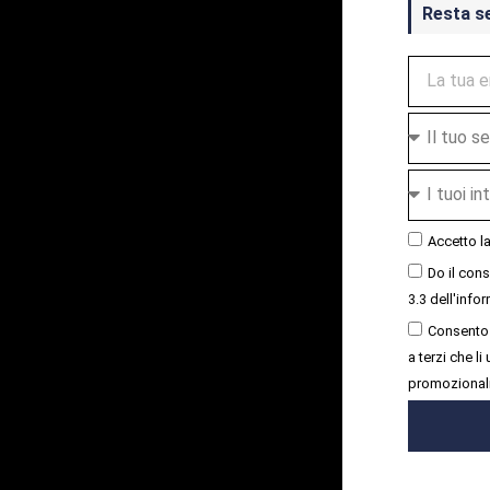
Resta s
Accetto l
Do il con
3.3 dell'infor
Consento 
a terzi che l
promozional