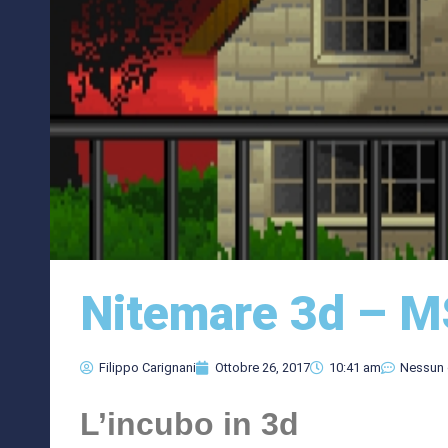
Nitemare 3d – 
Filippo Carignani
Ottobre 26, 2017
10:41 am
Nessun
L’incubo in 3d