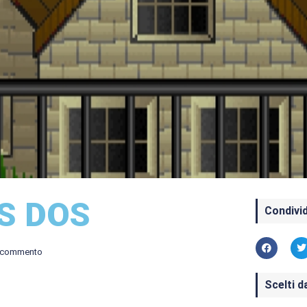
MS DOS
Condivid
 commento
Scelti d