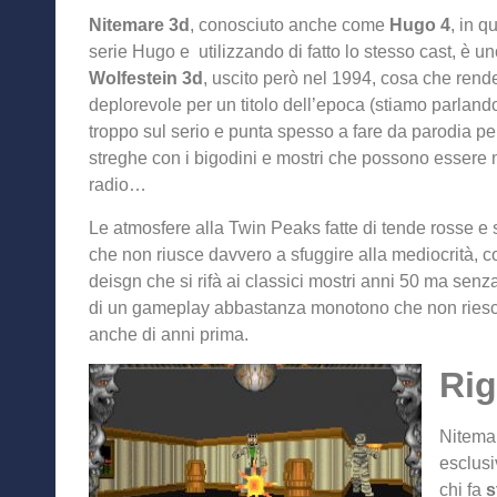
Nitemare 3d
, conosciuto anche come
Hugo 4
, in q
serie Hugo e utilizzando di fatto lo stesso cast, è uno
Wolfestein 3d
, uscito però nel 1994, cosa che ren
deplorevole per un titolo dell’epoca (stiamo parlando
troppo sul serio e punta spesso a fare da parodia per 
streghe con i bigodini e mostri che possono essere ne
radio…
Le atmosfere alla Twin Peaks fatte di tende rosse e 
che non riusce davvero a sfuggire alla mediocrità, co
deisgn che si rifà ai classici mostri anni 50 ma sen
di un gameplay abbastanza monotono che non riesce 
anche di anni prima.
Rig
Nitemar
esclusi
chi fa
s