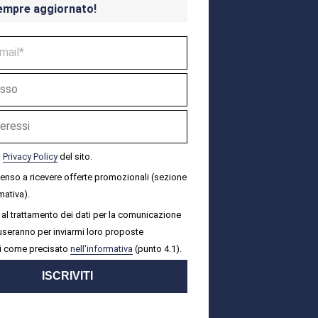
empre aggiornato!
a
Privacy Policy
del sito.
senso a ricevere offerte promozionali (sezione
mativa).
al trattamento dei dati per la comunicazione
i useranno per inviarmi loro proposte
i come precisato
nell'informativa
(punto 4.1).
ISCRIVITI