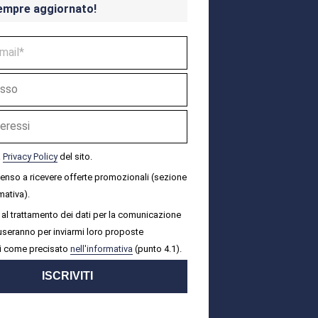
empre aggiornato!
a
Privacy Policy
del sito.
senso a ricevere offerte promozionali (sezione
mativa).
al trattamento dei dati per la comunicazione
i useranno per inviarmi loro proposte
i come precisato
nell'informativa
(punto 4.1).
ISCRIVITI