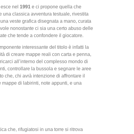
esce nel
1991
e
ci propone quella che
 una classica avventura testuale, rivestita
 una veste grafica disegnata a mano, curata
vole nonostante ci sia una certo abuso delle
te che tende a confondere il giocatore.
ponente interessante del titolo è infatti la
tà di creare mappe reali con carta e penna,
I Migl
tricarci all’interno del complesso mondo di
Guida 
nti, controllare la bussola e segnare le aree
Definit
 che, chi avrà intenzione di affrontare il
te mappe di labirinti, note appunti, e una
ca che, rifugiatosi in una torre si ritrova