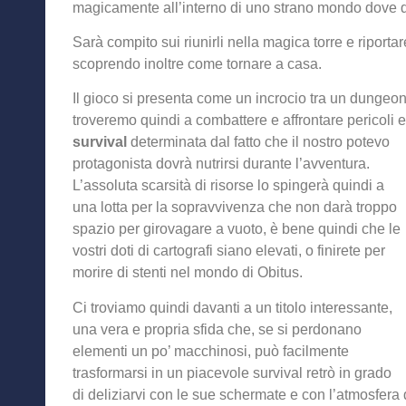
magicamente all’interno di uno strano mondo dove quat
Sarà compito sui riunirli nella magica torre e ripor
scoprendo inoltre come tornare a casa.
Il gioco si presenta come un incrocio tra un dungeon
troveremo quindi a combattere e affrontare pericoli 
survival
determinata d
al fatto che il nostro potevo
protagonista dovrà nutrirsi durante l’avventura.
L’assoluta scarsità di risorse lo spingerà quindi a
una lotta per la sopravvivenza che non darà troppo
spazio per girovagare a vuoto, è bene quindi che le
vostri doti di cartografi siano elevati, o finirete per
morire di stenti nel mondo di Obitus.
Ci troviamo quindi davanti a un titolo interessante,
una vera e propria sfida che, se si perdonano
elementi un po’ macchinosi, può facilmente
trasformarsi in un piacevole survival retrò in grado
di deliziarvi con le sue schermate e con l’atmosfer