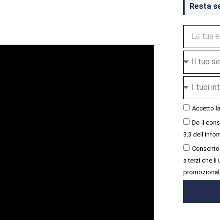
Resta s
Accetto l
Do il con
3.3 dell'infor
Consento 
a terzi che l
promozional