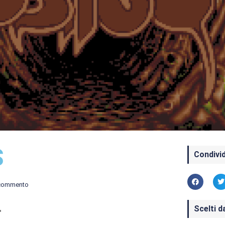
S
Condivid
commento
Scelti d
r