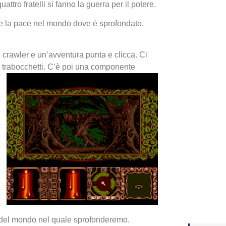
tro fratelli si fanno la guerra per il potere.
tare la pace nel mondo dove è sprofondato,
Yakuza
Dojima
 crawler e un’avventura punta e clicca. Ci
e trabocchetti. C’è poi una componente
Crash 
ottobr
a del mondo nel quale sprofonderemo.