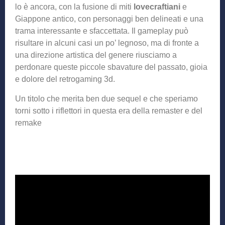
lo è ancora, con la fusione di miti
lovecraftiani
e
Giappone antico, con personaggi ben delineati e una
trama interessante e sfaccettata. Il gameplay può
risultare in alcuni casi un po’ legnoso, ma di fronte a
una direzione artistica del genere riusciamo a
perdonare queste piccole sbavature del passato, gioia
e dolore del retrogaming 3d.
Un titolo che merita ben due sequel e che speriamo
torni sotto i riflettori in questa era della remaster e del
remake