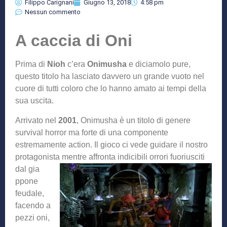
Filippo Carignani
Giugno 13, 2018
4:58 pm
Nessun commento
A caccia di Oni
Prima di
Nioh
c’era
Onimusha
e diciamolo pure,
questo titolo ha lasciato davvero un grande vuoto nel
cuore di tutti coloro che lo hanno amato ai tempi della
sua uscita.
Arrivato nel
2001
, Onimusha è un titolo di genere
survival horror ma forte di una componente
estremamente action. Il gioco ci vede guidare il nostro
protagonista mentre affronta indicibili orrori fuoriusciti
dal gia
ppone
feudale,
facendo a
pezzi oni,