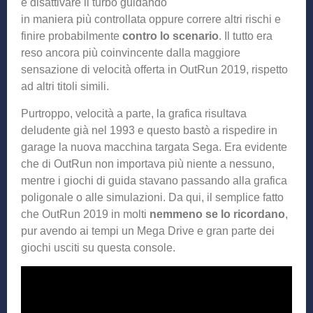
e disattivare il turbo guidando
in maniera più controllata oppure correre altri rischi e
finire probabilmente
contro lo scenario
. Il tutto era
reso ancora più coinvincente dalla maggiore
sensazione di velocità offerta in OutRun 2019, rispetto
ad altri titoli simili.
Purtroppo, velocità a parte, la grafica risultava
deludente già nel 1993 e questo bastò a rispedire in
garage la nuova macchina targata Sega. Era evidente
che di OutRun non importava più niente a nessuno,
mentre i giochi di guida stavano passando alla grafica
poligonale o alle simulazioni. Da qui, il semplice fatto
che OutRun 2019 in molti
nemmeno se lo ricordano
,
pur avendo ai tempi un Mega Drive e gran parte dei
giochi usciti su questa console.