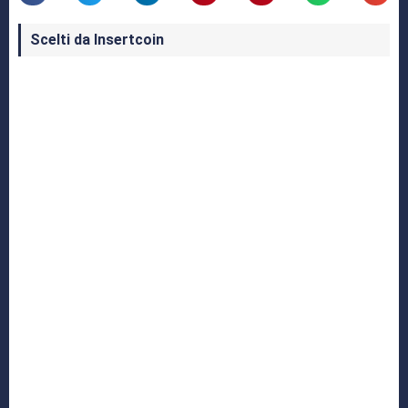
Scelti da Insertcoin
I Migliori Giochi per MS-DOS: Una Guida ai
Classici che Hanno Definito un'Era