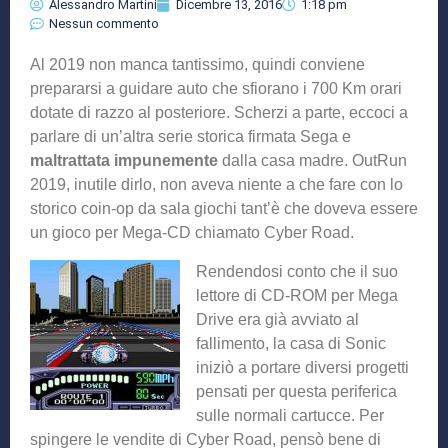
Alessandro Martini
Dicembre 13, 2016
1:18 pm
Nessun commento
Al 2019 non manca tantissimo, quindi conviene
prepararsi a guidare auto che sfiorano i 700 Km orari
dotate di razzo al posteriore. Scherzi a parte, eccoci a
parlare di un’altra serie storica firmata Sega e
maltrattata impunemente
dalla casa madre. OutRun
2019, inutile dirlo, non aveva niente a che fare con lo
storico coin-op da sala giochi tant’è che doveva essere
un gioco per Mega-CD chiamato Cyber Road.
Rendendosi conto che il suo
lettore di CD-ROM per Mega
Drive era già avviato al
fallimento, la casa di Sonic
iniziò a portare diversi progetti
pensati per questa periferica
sulle normali cartucce. Per
spingere le vendite di Cyber Road, pensò bene di